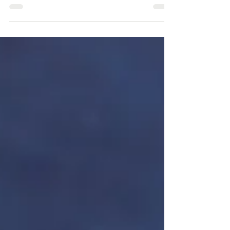
になり総革のバッグがびっくりするくらい安い価
格で売っています。 実は革には大きく分けて2種類
のなめし方があります。 前回クロムなめしの説明
をしました。今回は弊社製品で使われているタン...