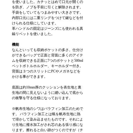
を使いました。カチッとはめて口元が開くの
を防ぎ、ノブを手前に引くと解除されます。
手袋をしていてもつまみやすい大きさです。
内部口元には二重リングをつけて鍵などを付
けられる仕様にしています。
革ハンドルの固定はジーンズにも使われる真
鍮リベットを使いました。
機能
なんといっても収納ポケットの多さ。仕分け
ができるバッグで正面と背面に多くのアイテ
ムを収納できる正面に7つのポケットと500ml
ペットボトルホルダー、キーホルダー付き。
背面は３つのスリットにPCやメガネなどを
かける事ができます。
底面は約10mm厚のクッションを表生地と裏
生地の間に見えないように縫い込んで底から
の衝撃を守る仕様になっております。
※帆布生地のシワはパラフィン加工のためで
す。 パラフィン加工とは蝋を帆布生地に熱
で溶かして染み込ませたものです。それによ
り生地に撥水加工がされ芯のある張り感にな
ります。擦れると白い跡がつくのですが（チ