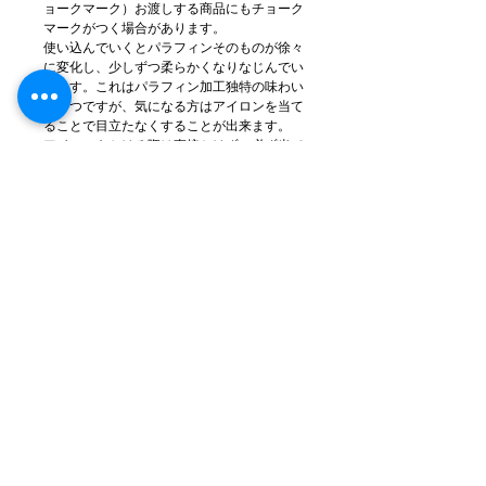
ョークマーク）お渡しする商品にもチョーク
マークがつく場合があります。
使い込んでいくとパラフィンそのものが徐々
に変化し、少しずつ柔らかくなりなじんでい
きます。これはパラフィン加工独特の味わい
の一つですが、気になる方はアイロンを当て
ることで目立たなくすることが出来ます。
アイロンをかける際は直接かけずに必ず当て
布をしてください。
製品仕様詳細
生地：表生地10号パラフィン帆布 裏生地
79A号パラフィン帆布(日本製)
革：牛革(イタリア製)ハンドルは約3.5mm厚
金属：真鍮(日本製 ドイツ製)
本体サイズ：横約36cm 口元約48cm 高さ
約29cm 奥行き13.5cm
ハンドルサイズ：ロングハンドル51.5cm シ
ョートハンドル約26cm
重量：580g(革仕様により前後します)
縫製：日本
※革の入荷ロットにモニタの条件により多少
色のブレがある場合もございます。
※革は天然の傷やシワがありますができる限
り少ないよう裁断しています。場合によって