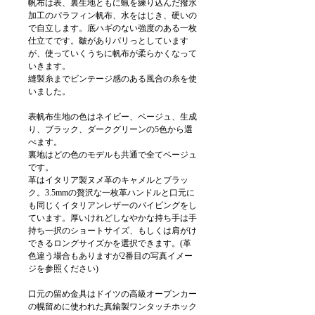
帆布は表、裏生地ともに蝋を練り込んだ撥水
加工のパラフィン帆布、水をはじき、硬いの
で自立します。底ハギのない強度のある一枚
仕立てです。皺がありパリっとしています
が、使っていくうちに帆布が柔らかくなって
いきます。
縫製糸までビンテージ感のある風合の糸を使
いました。
表帆布生地の色はネイビー、ベージュ、生成
り、ブラック、ダークグリーンの5色から選
べます。
裏地はどの色のモデルも共通で全てベージュ
です。
革はイタリア製ヌメ革のキャメルとブラッ
ク。3.5mmの贅沢な一枚革ハンドルと口元に
も同じくイタリアンレザーのパイピングをし
ています。厚いけれどしなやかな持ち手は手
持ち一択のショートサイズ、もしくは肩がけ
できるロングサイズかを選択できます。(革
色違う場合もありますが2番目の写真イメー
ジを参照ください)
口元の留め金具はドイツの高級オープンカー
の幌留めに使われた真鍮製ワンタッチホック