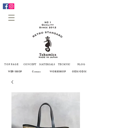
TOP PAGE
CONCEPT
MATERIALS
TECHNIC
BLOG
WEB SHOP
Creema
WORKSHOP
OEM/ODM