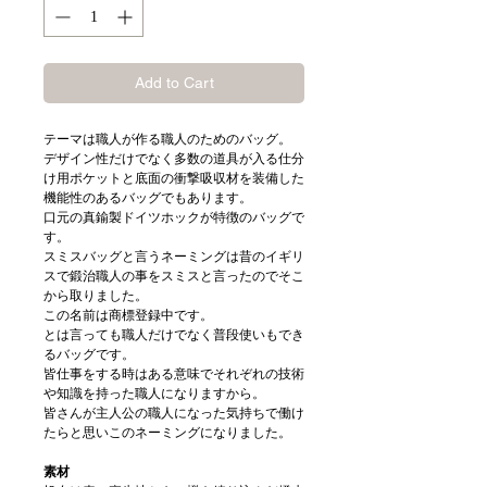
Add to Cart
テーマは職人が作る職人のためのバッグ。
デザイン性だけでなく多数の道具が入る仕分
け用ポケットと底面の衝撃吸収材を装備した
機能性のあるバッグでもあります。
口元の真鍮製ドイツホックが特徴のバッグで
す。
スミスバッグと言うネーミングは昔のイギリ
スで鍛治職人の事をスミスと言ったのでそこ
から取りました。
この名前は商標登録中です。
とは言っても職人だけでなく普段使いもでき
るバッグです。
皆仕事をする時はある意味でそれぞれの技術
や知識を持った職人になりますから。
皆さんが主人公の職人になった気持ちで働け
たらと思いこのネーミングになりました。
素材