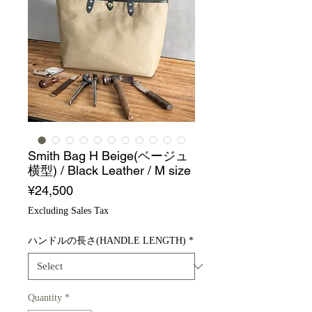
Smith Bag H Beige(ベージュ
横型) / Black Leather / M size
Price
¥24,500
Excluding Sales Tax
ハンドルの長さ(HANDLE LENGTH)
*
Quantity
*