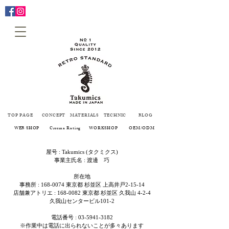
TOP PAGE
CONCEPT
MATERIALS
TECHNIC
BLOG
WEB SHOP
Creema Rating
WORKSHOP
OEM/ODM
屋号 : Takumics (タクミクス)
事業主氏名 : 渡邊 巧
所在地
事務所 :
168-0074
東京都 杉並区 上高井戸2-15-14
店舗兼アトリエ :
168-0082
東京都 杉並区 久我山 4-2-4
​久我山センタービル101-2
電話番号 :
03-5941-3182
※作業中は電話に出られないことが多々あります