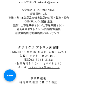
メールアドレス :
takumics@me.com
設立年月日 : 2012年3月15日
従業員数 : 2名
事業内容 : 革製品及び帆布製品の企画・製造・販売
OEMサンプル製作 量産
設備 : 上下送り平ミシン/上下送り腕ミシン
総合送りポストミシン/​箔押機/革漉機
細皮裁断機/手動裁断機/ベルトサンダー
タクミクス アトリエ所在地
168-0082
東京都
杉並区 久我山4-2-
4
久我山センタービル101-2
電話
03-5941-3182
(作業時出られないことがあります)
メール
takumics@me.com
事業所概要
特定商取引法に基づく表記
プライバシーポリシー
Contact us >>