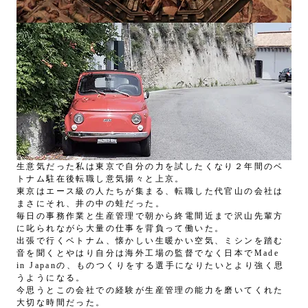
生意気だった私は
東京
で自分の力を試したくなり２年間のベ
トナム駐在後転職し意気揚々と上京。
東京はエース級の人たちが集まる、転職した代官山の会社は
まさにそれ、井の中の蛙だった。
毎日の事務作業と生産管理で朝から終電間近まで沢山先輩方
に叱られながら大量の仕事を背負って働いた。
出張で行くベトナム、懐かしい生暖かい空気、ミシンを踏む
音を聞くとやはり自分は海外工場の監督でなく日本でMade
in Japanの、ものつくりをする選手になりたいとより強く思
うようになる。
今思うとこの会社での経験が生産管理の能力を磨いてくれた
大切な時間だった。