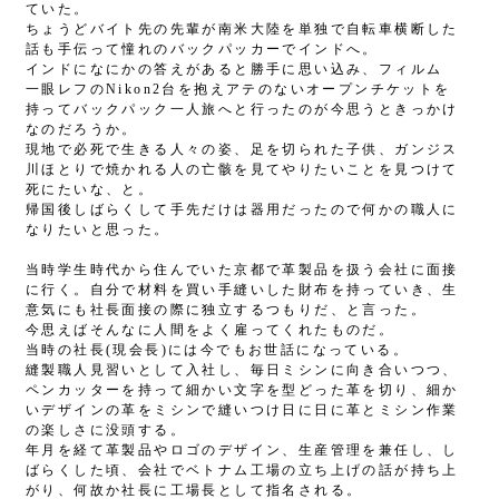
ていた。
ちょうどバイト先の先輩が南米大陸を単独で自転車横断した
話も手伝って憧れのバックパッカーでインドへ。
インドになにかの答えがあると勝手に思い込み、フィルム
一眼レフのNikon2台を抱えアテのないオープンチケットを
持ってバックパック一人旅へと行ったのが今思うときっかけ
なのだろうか。
現地で必死で生きる人々の姿、足を切られた子供、ガンジス
川ほとりで焼かれる人の亡骸を見てやりたいことを見つけて
死にたいな、と。
帰国後しばらくして手先だけは器用だったので何かの職人に
なりたいと思った。
当時学生時代から住んでいた京都で革製品を扱う会社に面接
に行く。自分で材料を買い手縫いした財布を持っていき、生
意気にも社長面接の際に独立するつもりだ、と言った。
今思えばそんなに人間をよく雇ってくれたものだ。
当時の社長(現会長)には今でもお世話になっている。
縫製職人見習いとして入社し、毎日ミシンに向き合いつつ、
ペンカッターを持って細かい文字を型どった革を切り、細か
いデザインの革をミシンで縫いつけ日に日に革とミシン作業
の楽しさに没頭する。
年月を経て革製品やロゴのデザイン、生産管理を兼任し、し
ばらくした頃、会社でベトナム工場の立ち上げの話が持ち上
がり、何故か社長に工場長として指名される。