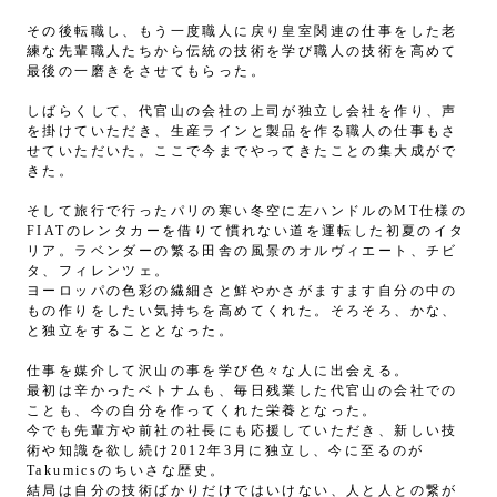
その後転職し、もう一度職人に戻り皇室関連の仕事をした老
練な先輩職人たちから伝統の技術を学び職人の技術を高めて
最後の一磨きをさせてもらった。
しばらくして、代官山
の会社の上司が独立し会社を作り、声
を掛けていただき、生産ラインと製品を作る職人の仕事もさ
せていただいた。
ここで今までやってきたことの集大成がで
きた。
そして旅行で行ったパリの寒い冬空に左ハンドルのMT仕様の
FIATのレンタカーを借りて慣れない道を運転した初夏のイタ
リア。ラベンダーの繁る田舎の風景のオルヴィエート、
チビ
タ、フィレンツェ。
ヨーロッパの色彩の繊細さと鮮やかさがますます自分の中の
もの作りをしたい気持ちを高めてくれた。そろそろ、かな、
と独立をすることとなった。
仕事を媒介して沢山の事を学び色々な人に出会える。
最初は辛かったベトナムも、毎日残業した代官山の会社での
ことも、今の自分を作ってくれた栄養となった。
今でも先輩方や前社の社長にも応援していただき、新しい技
術や知識を欲し続け2012年3月に独立し、今に至るのが
Takumicsのちいさな歴史。
​結局は自分の技術ばかりだけではいけない、人と人との繋が