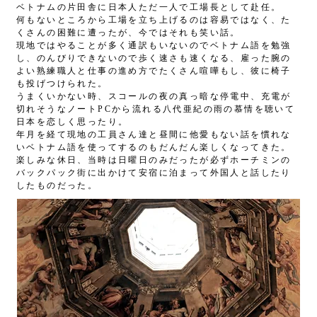
ベトナムの片田舎に日本人ただ一人で工場長として赴任。
何もないところから工場を立ち上げるのは容易ではなく、た
くさんの困難に遭ったが、今ではそれも笑い話。
現地ではやることが多く通訳もいないのでベトナム語を勉強
し、のんびりできないので歩く速さも速くなる、雇った腕の
よい熟練職人と仕事の進め方でたくさん喧嘩もし、彼に椅子
も投げつけられた。
うまくいかない時、スコールの夜の真っ暗な停電中、充電が
切れそうなノートPCから流れる八代亜紀の雨の慕情を聴いて
日本を恋しく思ったり。
年月を経て現地の工員さん達と昼間に他愛もない話を慣れな
いベトナム語を使ってするのもだんだん楽しくなってきた。
楽しみな休日、当時は日曜日のみだったが必ずホーチミンの
バックパック街に出かけて安宿に泊まって外国人と話したり
したものだった。