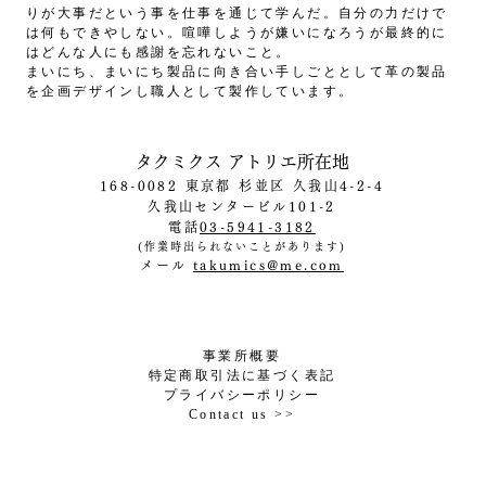
りが大事だという事を仕事を通じて学んだ。自分の力だけで
は何もできやしない。喧嘩しようが嫌いになろうが最終的に
はどんな人にも感謝を忘れないこと。
まいにち、まいにち製品に向き合い手しごととして革の製品
を企画デザインし職人として製作しています。
タクミクス アトリエ所在地
168-0082
東京都
杉並区 久我山4-2-
4
久我山センタービル101-2
電話
03-5941-3182
(作業時出られないことがあります)
メール
takumics@me.com
事業所概要
特定商取引法に基づく表記
プライバシーポリシー
Contact us >>