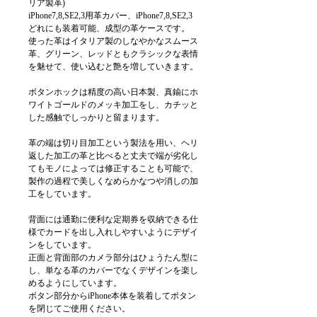
リア製革)
iPhone7,8,SE2,3用革カバー、iPhone7,8,SE2,3
どれにも装着可能、成型の革ケースです。
使った革はイタリア製のしなやかなスムース
革、グリーン、レッドともクラシックな表情
を魅せて、使い込むと艶を増していきます。
ボタンホックは精度の高い日本製、真鍮にホ
ワイトゴールドのメッキ加工をし、カチッと
した感触でしっかりと留まります。
革の端は切り目加工という製法を用い、ヘリ
返した加工の革と比べると丈夫で端が劣化し
てもモノによっては修正することも可能で、
製作の過程で美しくなめらかなつや消しの加
工をしています。
背面には通勤に便利な定期券を収納できる仕
様でカードを出し入れしやすいようにデザイ
ンをしています。
正面と背面部のカメラ部分はひょうたん型に
し、単なる革のカバーでなくデザインを楽し
めるようにしています。
ボタン部分からiPhone本体を装着してボタン
を閉じてご使用ください。