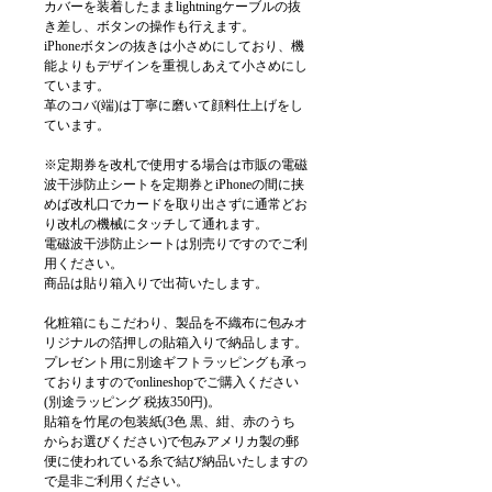
カバーを装着したままlightningケーブルの抜
き差し、ボタンの操作も行えます。
iPhoneボタンの抜きは小さめにしており、機
能よりもデザインを重視しあえて小さめにし
ています。
革のコバ(端)は丁寧に磨いて顔料仕上げをし
ています。
※定期券を改札で使用する場合は市販の電磁
波干渉防止シートを定期券とiPhoneの間に挟
めば改札口でカードを取り出さずに通常どお
り改札の機械にタッチして通れます。
電磁波干渉防止シートは別売りですのでご利
用ください。
商品は貼り箱入りで出荷いたします。
化粧箱にもこだわり、製品を不織布に包みオ
リジナルの箔押しの貼箱入りで納品します。
プレゼント用に別途ギフトラッピングも承っ
ておりますのでonlineshopでご購入ください
(別途ラッピング 税抜350円)。
貼箱を竹尾の包装紙(3色 黒、紺、赤のうち
からお選びください)で包みアメリカ製の郵
便に使われている糸で結び納品いたしますの
で是非ご利用ください。