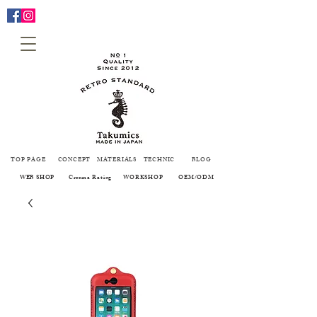
TOP PAGE
CONCEPT
MATERIALS
TECHNIC
BLOG
WEB SHOP
Creema Rating
WORKSHOP
OEM/ODM