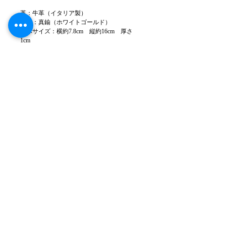
革：牛革（イタリア製）
金属：真鍮（ホワイトゴールド）
本体サイズ：横約7.8cm 縦約16cm 厚さ
1cm
重量：30g(革仕様により前後します)
縫製：日本
※革の入荷ロットやモニタの条件により多少
色のブレがある場合もございます。
※革は天然の傷やシワがありますができる限
り少ないよう裁断しています。場合によって
は入ってしまう事もありますのでご了承くだ
さい。
※製品の仕様は予告なく変更することがあり
ますのでご了承ください。
タクミクス アトリエ所在地
168-0082
東京都
杉並区 久我山4-2-
4
久我山センタービル101-2
電話
03-5941-3182
(作業時出られないことがあります)