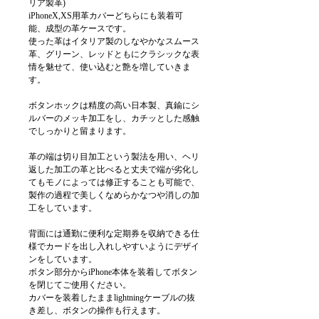
リア製革)
iPhoneX,XS用革カバーどちらにも装着可
能、成型の革ケースです。
使った革はイタリア製のしなやかなスムース
革、グリーン、レッドともにクラシックな表
情を魅せて、使い込むと艶を増していきま
す。
ボタンホックは精度の高い日本製、真鍮にシ
ルバーのメッキ加工をし、カチッとした感触
でしっかりと留まります。
革の端は切り目加工という製法を用い、ヘリ
返した加工の革と比べると丈夫で端が劣化し
てもモノによっては修正することも可能で、
製作の過程で美しくなめらかなつや消しの加
工をしています。
背面には通勤に便利な定期券を収納できる仕
様でカードを出し入れしやすいようにデザイ
ンをしています。
ボタン部分からiPhone本体を装着してボタン
を閉じてご使用ください。
カバーを装着したままlightningケーブルの抜
き差し、ボタンの操作も行えます。