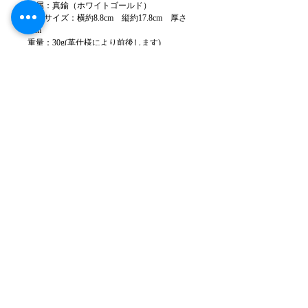
金属：真鍮（ホワイトゴールド）
本体サイズ：横約8.8cm 縦約17.8cm 厚さ
1cm
重量：30g(革仕様により前後します)
縫製：日本
※革の入荷ロットやモニタの条件により多少
色のブレがある場合もございます。
※革は天然の傷やシワがありますができる限
り少ないよう裁断しています。場合によって
は入ってしまう事もありますのでご了承くだ
さい。
※製品の仕様は予告なく変更することがあり
ますのでご了承ください。
タクミクス アトリエ所在地
168-0082
東京都
杉並区 久我山4-2-
4
久我山センタービル101-2
電話
03-5941-3182
(作業時出られないことがあります)
メール
takumics@me.com