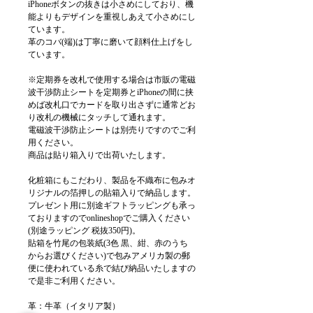
iPhoneボタンの抜きは小さめにしており、機
能よりもデザインを重視しあえて小さめにし
ています。
革のコバ(端)は丁寧に磨いて顔料仕上げをし
ています。
※定期券を改札で使用する場合は市販の電磁
波干渉防止シートを定期券とiPhoneの間に挟
めば改札口でカードを取り出さずに通常どお
り改札の機械にタッチして通れます。
電磁波干渉防止シートは別売りですのでご利
用ください。
商品は貼り箱入りで出荷いたします。
化粧箱にもこだわり、製品を不織布に包みオ
リジナルの箔押しの貼箱入りで納品します。
プレゼント用に別途ギフトラッピングも承っ
ておりますのでonlineshopでご購入ください
(別途ラッピング 税抜350円)。
貼箱を竹尾の包装紙(3色 黒、紺、赤のうち
からお選びください)で包みアメリカ製の郵
便に使われている糸で結び納品いたしますの
で是非ご利用ください。
革：牛革（イタリア製）