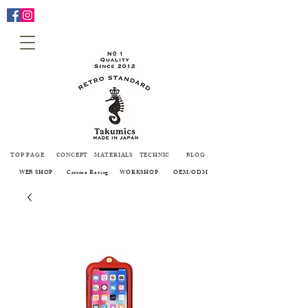
TOP PAGE
CONCEPT
MATERIALS
TECHNIC
BLOG
WEB SHOP
Creema Rating
WORKSHOP
OEM/ODM