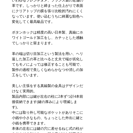
いわゆるフレンチヌメ、フランス製の老舗の
革です。しっかりと締まった仕上がりで表面
にクリアトップの膜を張り比較的汚れにくく
なっています。使い込むうちに綺麗な飴色へ
変化してく最高級品です。
ボタンホックは精度の高い日本製、真鍮にホ
ワイトゴールド加工をし、カチッとした感触
でしっかりと留まります。
革の端は切り目加工という製法を用い、ヘリ
返した加工の革と比べると丈夫で端が劣化し
てもモノによっては修正することも可能で、
製作の過程で美しくなめらかなつや消しの加
工をしています。
美しい主張をする真鍮製の金具はデザインだ
けなく実用的。
製品内部には鍵が左右の柱に2本ずつ計4本前
後収納できます(鍵の厚みにより増減しま
す)。
中には取り外し可能なポケットがありそこに
小銭や小さなもの、ちょっとした外出に鍵と
小銭を携帯できます。
本体の左右には鍵の穴に差せるねじ式の柱が