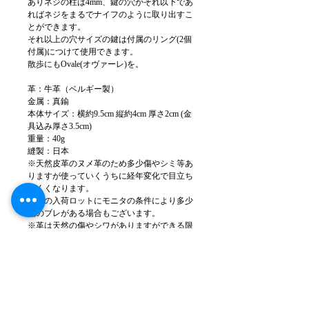
ありネジの柱は4mm、鍵の穴がそれ以下であ
ればネジをまるでナイフのように取り出すこ
とができます。
それ以上の穴サイズの鍵は付属のリング(2個
付属)につけて使用できます。
散歩にもOvale(オヴァーレ)を。
革：牛革（ベルギー製）
金属：真鍮
本体サイズ：横約9.5cm 縦約4cm 厚さ2cm (金
具込み厚さ3.5cm)
重量：40g
縫製：日本
※天然皮革のヌメ革のため多少傷やシミ等あ
りますが使っていくうちに経年変化で目立ち
にくくなります。
※革の入荷ロットにモニタの条件により多少
色のブレがある場合もございます。
※革は天然の傷やシワがありますができる限
り少ないよう裁断しています。場合によって
は入ってしまう事もありますのでご了承くだ
さい。
※製品の仕様は予告なく変更することがあり
ますのでご了承ください。