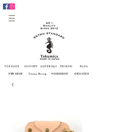
TOP PAGE
CONCEPT
MATERIALS
TECHNIC
BLOG
WEB SHOP
Creema Rating
WORKSHOP
OEM/ODM