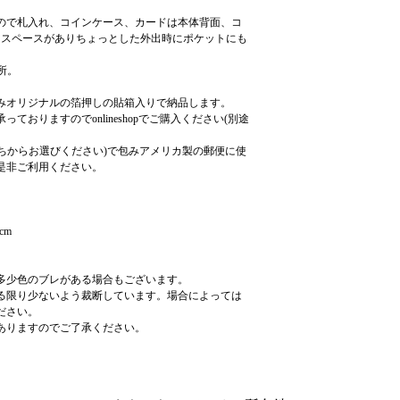
ので札入れ、コインケース、カードは本体背面、コ
るスペースがありちょっとした外出時にポケットにも
所。
みオリジナルの箔押しの貼箱入りで納品します。
おりますのでonlineshopでご購入ください(別途
うちからお選びください)で包みアメリカ製の郵便に使
是非ご利用ください。
cm
多少色のブレがある場合もございます。
る限り少ないよう裁断しています。場合によっては
ださい。
ありますのでご了承ください。