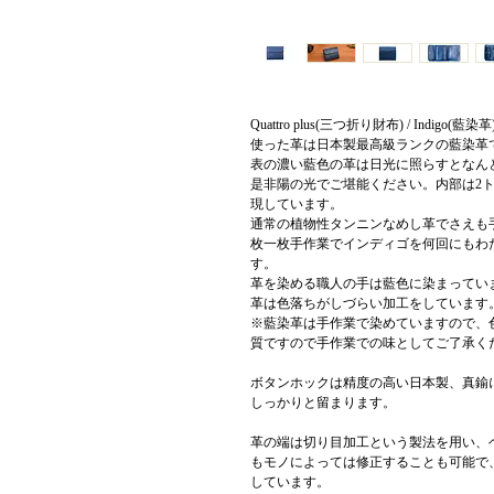
Quattro plus(三つ折り財布) / Indigo(藍染革
使った革は日本製最高級ランクの藍染革
表の濃い藍色の革は日光に照らすとなん
是非陽の光でご堪能ください。内部は2
現しています。
通常の植物性タンニンなめし革でさえも
枚一枚手作業でインディゴを何回にもわ
す。
革を染める職人の手は藍色に染まってい
革は色落ちがしづらい加工をしています
※藍染革は手作業で染めていますので、
質ですので手作業での味としてご了承く
ボタンホックは精度の高い日本製、真鍮
しっかりと留まります。
革の端は切り目加工という製法を用い、
もモノによっては修正することも可能で
しています。