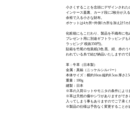
小さくすることを念頭にデザインされた
インケース蓋裏、カード段に2枚分が入
余裕で入る小さな財布。
ポケットは4カ所+外側1カ所を加え計5カ
化粧箱にもこだわり、製品を不織布に包
プレゼント用に別途ギフトラッピングも承って
ラッピング 税抜350円)。
貼箱を竹尾の包装紙(3色 黒、紺、赤の
われている糸で結び納品いたしますので
革：牛革（日本製）
金属：真鍮（ニッケルシルバー）
本体サイズ：横約10cm 縦約8.5cm 厚さ2.5
重量：100g
縫製：日本
※革の入荷ロットやモニタの条件により
※革は天然の傷やシワがありますができ
入ってしまう事もありますのでご了承く
※製品の仕様は予告なく変更することが