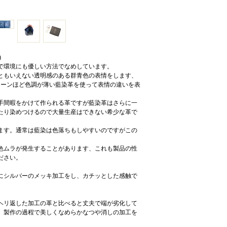
)
で環境にも優しい方法でなめしています。
ともいえない透明感のある群青色の表情をします、
トーンほど色調が薄い藍染革を使って表情の違いを表
手間暇をかけて作られる革ですが藍染革はさらに一
たり染めつけるので大量生産はできない希少な革で
ます。通常は藍染は色落ちもしやすいのですがこの
。
色ムラが発生することがあります、これも製品の性
ださい。
にシルバーのメッキ加工をし、カチッとした感触で
ヘリ返した加工の革と比べると丈夫で端が劣化して
、製作の過程で美しくなめらかなつや消しの加工を