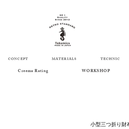
CONCEPT
MATERIALS
TECHNIC
Creema Rating
WORKSHOP
小型三つ折り財布 /