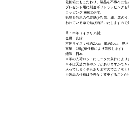
化粧箱にもこだわり、製品を不織布に包
プレゼント用に別途ギフトラッピングも承って
ラッピング 税抜350円)。
貼箱を竹尾の包装紙(3色 黒、紺、赤の
われている糸で結び納品いたしますので
革：牛革（イタリア製）
金属：真鍮
本体サイズ：横約20cm 縦約10cm 厚さ2
重量：280g(革仕様により前後します)
縫製：日本
※革の入荷ロットにモニタの条件により
※革は天然の傷やシワがありますができ
入ってしまう事もありますのでご了承く
※製品の仕様は予告なく変更することが