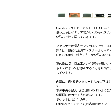
Quindici(ラウンドファスナーL) / Classi
使った革はイタリア製のしなやかなスム
い込むと艶を増していきます。
ファスナーは最高ランクのエクセラ、エ
輝きは一般的な金属ファスナーよりも滑
Dカンは真鍮、鈍色に光り使い込むほど
革の端は切り目加工という製法を用い、
もモノによっては修正することも可能で
しています。
内部は片面4枚分入るカード入れの下は
す。
本体中央小銭入れには使いやすいように
側両面にはカード入れがあります。
ポケットは合計15カ所。
Quindici(クインディチ)の名前のはイ