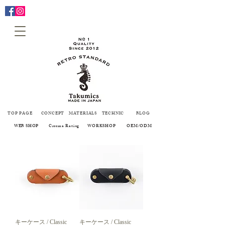
TOP PAGE
CONCEPT
MATERIALS
TECHNIC
BLOG
WEB SHOP
Creema Rating
WORKSHOP
OEM/ODM
キーケース / Classic
キーケース / Classic