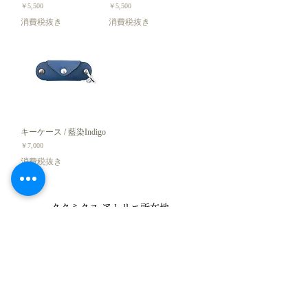
価格
価格
￥5,500
￥5,500
消費税抜き
消費税抜き
キーケース / 藍染Indigo
価格
￥7,000
消費税抜き
タクミクス アトリエ所在地
168-0082
東京都
杉並区 久我山4-2-
4
久我山センタービル101-2
電話
03-5941-3182
(作業時出られないことがあります)
メール
takumics@me.com
事業所概要
特定商取引法に基づく表記